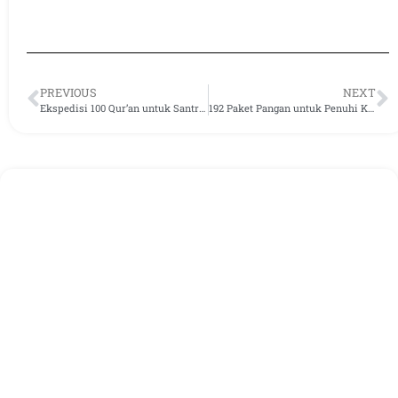
PREVIOUS
NEXT
Ekspedisi 100 Qur’an untuk Santri di Lombok
192 Paket Pangan untuk Penuhi Kebutuhan Para santri Selama Ramadhan