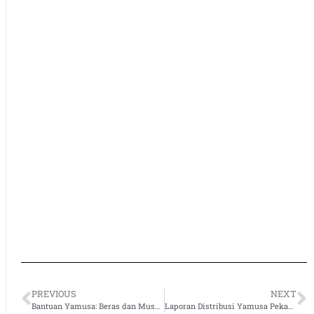
PREVIOUS
NEXT
Bantuan Yamusa: Beras dan Mushaf Al-Qur’an untuk Pondok Pesantren di Bogor
Laporan Distribusi Yamusa Pekan Pertama Desember 2023