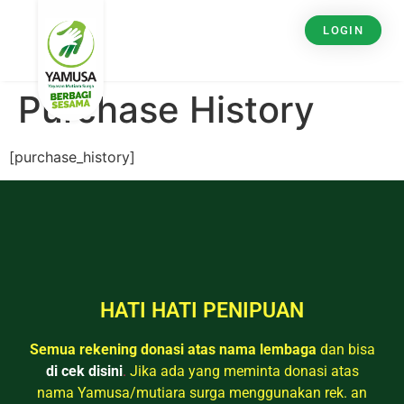
LOGIN
Purchase History
[purchase_history]
HATI HATI PENIPUAN
Semua rekening donasi atas nama lembaga
dan bisa
di cek disini
.
Jika ada yang meminta donasi atas
nama Yamusa/mutiara surga menggunakan rek. an