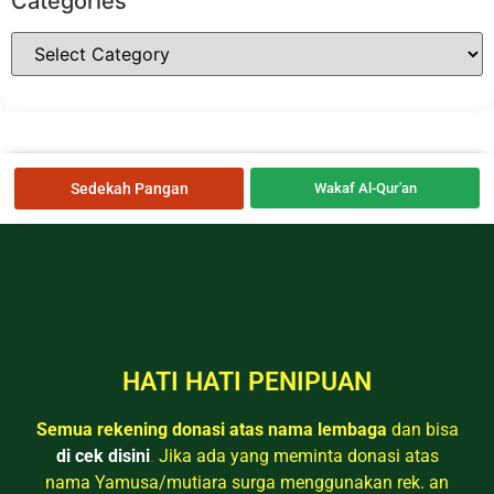
Categories
Sedekah Pangan
Wakaf Al-Qur'an
HATI HATI PENIPUAN
Semua rekening donasi atas nama lembaga
dan bisa
di cek disini
.
Jika ada yang meminta donasi atas
nama Yamusa/mutiara surga menggunakan rek. an