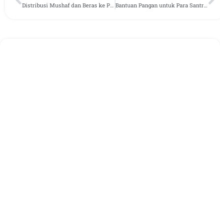
Distribusi Mushaf dan Beras ke Ponpes Amalul Ummah Serang Banten
Bantuan Pangan untuk Para Santri Yatim Ponpes I’anatul Salafiyyah Cianjur Jawa Barat