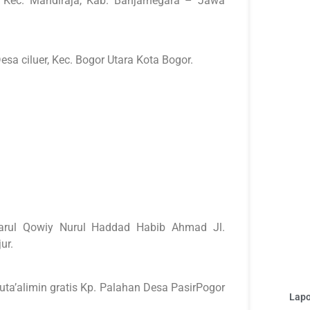
Kec. Mandiraja, Kab. Banjarnegara – Jawa
 ciluer, Kec. Bogor Utara Kota Bogor.
arul Qowiy Nurul Haddad Habib Ahmad Jl.
ur.
ta’alimin gratis Kp. Palahan Desa PasirPogor
Lapo