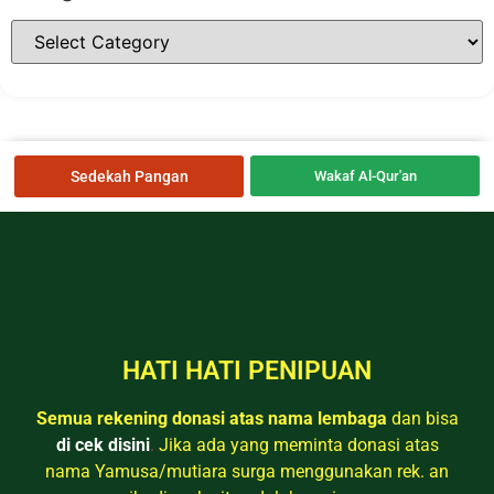
Sedekah Pangan
Wakaf Al-Qur'an
HATI HATI PENIPUAN
Semua rekening donasi atas nama lembaga
dan bisa
di cek disini
.
Jika ada yang meminta donasi atas
nama Yamusa/mutiara surga menggunakan rek. an