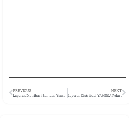
PREVIOUS
NEXT
Laporan Distribusi Bantuan Yamusa di Kabupaten Serang, Banten
Laporan Distribusi YAMUSA Pekan Pertama Bulan Juni 2023