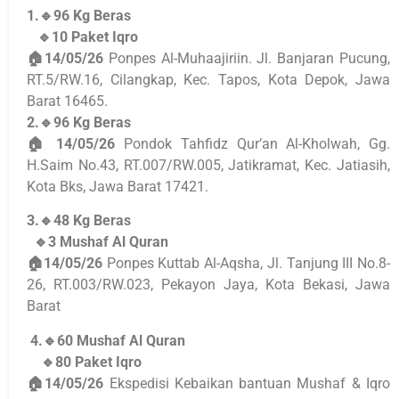
1.🔹96 Kg Beras
🔹10 Paket Iqro
🏠14/05/26
Ponpes Al-Muhaajiriin. Jl. Banjaran Pucung,
RT.5/RW.16, Cilangkap, Kec. Tapos, Kota Depok, Jawa
Barat 16465.
2.🔹96 Kg Beras
🏠 14/05/26
Pondok Tahfidz Qur’an Al-Kholwah, Gg.
H.Saim No.43, RT.007/RW.005, Jatikramat, Kec. Jatiasih,
Kota Bks, Jawa Barat 17421.
3.🔹48 Kg Beras
🔹3 Mushaf Al Quran
🏠14/05/26
Ponpes Kuttab Al-Aqsha, Jl. Tanjung III No.8-
26, RT.003/RW.023, Pekayon Jaya, Kota Bekasi, Jawa
Barat
4.🔹60 Mushaf Al Quran
🔹80 Paket Iqro
🏠14/05/26
Ekspedisi Kebaikan bantuan Mushaf & Iqro