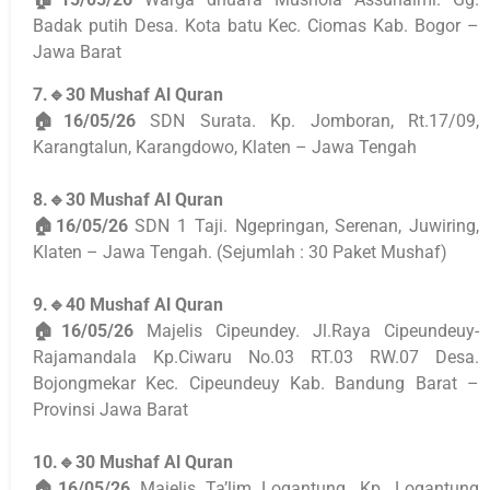
Badak putih Desa. Kota batu Kec. Ciomas Kab. Bogor –
Jawa Barat
7.🔹30 Mushaf Al Quran
🏠16/05/26
SDN Surata. Kp. Jomboran, Rt.17/09,
Karangtalun, Karangdowo, Klaten – Jawa Tengah
8.🔹30 Mushaf Al Quran
🏠16/05/26
SDN 1 Taji. Ngepringan, Serenan, Juwiring,
Klaten – Jawa Tengah. (Sejumlah : 30 Paket Mushaf)
9.🔹40 Mushaf Al Quran
🏠16/05/26
Majelis Cipeundey. Jl.Raya Cipeundeuy-
Rajamandala Kp.Ciwaru No.03 RT.03 RW.07 Desa.
Bojongmekar Kec. Cipeundeuy Kab. Bandung Barat –
Provinsi Jawa Barat
10.🔹30 Mushaf Al Quran
🏠16/05/26
Majelis Ta’lim Logantung. Kp. Logantung