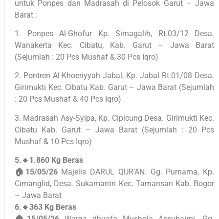
untuk Ponpes dan Madrasah di Pelosok Garut – Jawa
Barat :
1. Ponpes Al-Ghofur Kp. Sirnagalih, Rt.03/12 Desa.
Wanakerta Kec. Cibatu, Kab. Garut – Jawa Barat
(Sejumlah : 20 Pcs Mushaf & 30 Pcs Iqro)
2. Pontren Al-Khoeriyyah Jabal, Kp. Jabal Rt.01/08 Desa.
Girimukti Kec. Cibatu Kab. Garut – Jawa Barat (Sejumlah
: 20 Pcs Mushaf & 40 Pcs Iqro)
3. Madrasah Asy-Syipa, Kp. Cipicung Desa. Girimukti Kec.
Cibatu Kab. Garut – Jawa Barat (Sejumlah : 20 Pcs
Mushaf & 10 Pcs Iqro)
5.🔹1.860 Kg Beras
🏠15/05/26
Majelis DARUL QUR’AN. Gg. Purnama, Kp.
Cimanglid, Desa. Sukamantri Kec. Tamansari Kab. Bogor
– Jawa Barat
6.🔹363 Kg Beras
🏠15/05/26
Warga dhuafa Mushola Assuhaimi. Gg.