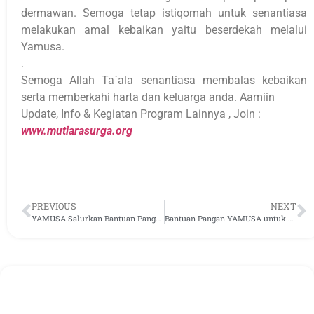
dermawan. Semoga tetap istiqomah untuk senantiasa
melakukan amal kebaikan yaitu beserdekah melalui
Yamusa.
.
Semoga Allah Ta`ala senantiasa membalas kebaikan
serta memberkahi harta dan keluarga anda. Aamiin
Update, Info & Kegiatan Program Lainnya , Join :
www.mutiarasurga.org
PREVIOUS
NEXT
YAMUSA Salurkan Bantuan Pangan dan Wakaf Alquran di Banten: Membangun Kesejahteraan Masyarakat
Bantuan Pangan YAMUSA untuk Rumah Tahfizhul Quran Abdurrahman bin Shakhar Depok