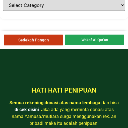
Sedekah Pangan
Wakaf Al-Qur'an
HATI HATI PENIPUAN
Semua rekening donasi atas nama lembaga
dan bisa
di cek disini
.
Jika ada yang meminta donasi atas
nama Yamusa/mutiara surga menggunakan rek. an
pribadi maka itu adalah penipuan.