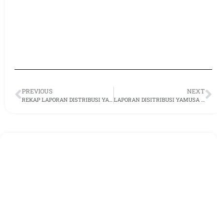
PREVIOUS
NEXT
REKAP LAPORAN DISTRIBUSI YAMUSA DI BULAN JANUARI 2025
LAPORAN DISITRIBUSI YAMUSA PEKAN II, FEBRUARI 2025