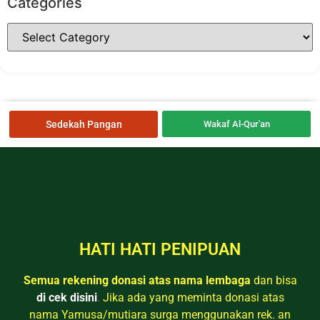
Categories
Sedekah Pangan
Wakaf Al-Qur'an
HATI HATI PENIPUAN
Semua rekening donasi atas nama lembaga
dan bisa
di cek disini
.
Jika ada yang meminta donasi atas
nama Yamusa/mutiara surga menggunakan rek. an