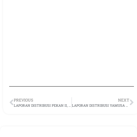
PREVIOUS
NEXT
LAPORAN DISTRIBUSI PEKAN II, DESEMBER 2024 DI PANDEGLANG BANTEN
LAPORAN DISTRIBUSI YAMUSA PEKAN IV, DESEMBER 2024