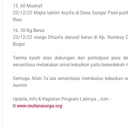
15. 60 Mushaf
23/12/22 Majlis taklim Asyifa di Desa Sungai Pasir puti
Riau
16. 30 Kg Beras
23/12/22 warga Dhuafa darurat beras di Kp. Rambay Ds.
Bogor
.
Terima kasih atas dukungan dan partisipasi para 
senantiasa melakukan amal kebaikan yaitu beserdekah 
.
Semoga Allah Ta`ala senantiasa membalas kebaikan se
Aamiin
.
Update, Info & Kegiatan Program Lainnya , Join :
🌐
www.mutiarasurga.org