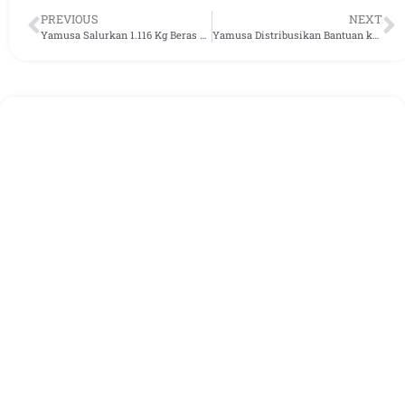
PREVIOUS
NEXT
Yamusa Salurkan 1.116 Kg Beras ke Ponpes di Bogor
Yamusa Distribusikan Bantuan ke Ponpes Yatim Dhuafa di Kabupaten Bogor