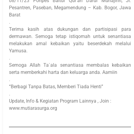
08/11/23 Ponpes Baitul Qur’an Darul Muhajirin, Jl.
Pesantren, Paseban, Megamendung – Kab. Bogor, Jawa
Barat
.
Terima kasih atas dukungan dan partisipasi para
dermawan. Semoga tetap istiqomah untuk senantiasa
melakukan amal kebaikan yaitu beserdekah melalui
Yamusa.
.
Semoga Allah Ta`ala senantiasa membalas kebaikan
serta memberkahi harta dan keluarga anda. Aamiin
.
“Berbagi Tanpa Batas, Memberi Tiada Henti”
.
Update, Info & Kegiatan Program Lainnya , Join :
www.mutiarasurga.org