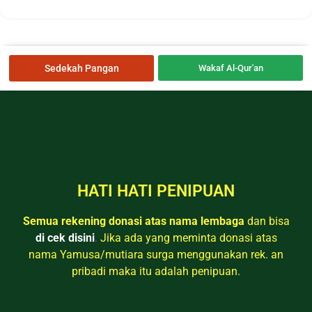
Sedekah Pangan
Wakaf Al-Qur'an
HATI HATI PENIPUAN
Semua rekening donasi atas nama lembaga
dan bisa
di cek disini
.
Jika ada yang meminta donasi atas
nama Yamusa/mutiara surga menggunakan rek. an
pribadi maka itu adalah penipuan.