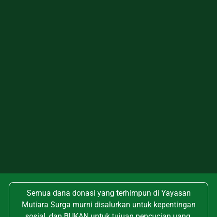
Semua dana donasi yang terhimpun di Yayasan
Mutiara Surga murni disalurkan untuk kepentingan
sosial, dan BUKAN untuk tujuan pencucian uang,