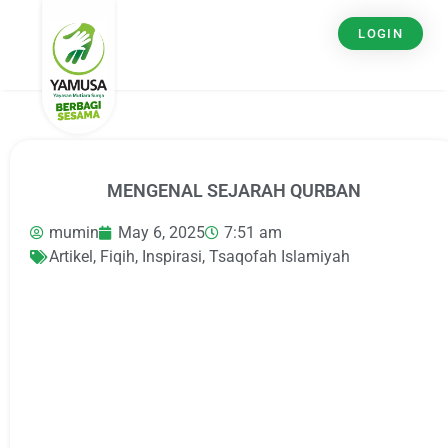
LOGIN
MENGENAL SEJARAH QURBAN
mumin
May 6, 2025
7:51 am
Artikel
,
Fiqih
,
Inspirasi
,
Tsaqofah Islamiyah