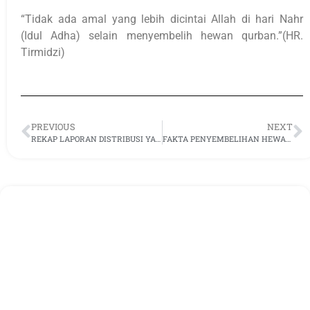
“Tidak ada amal yang lebih dicintai Allah di hari Nahr
(Idul Adha) selain menyembelih hewan qurban.”(HR.
Tirmidzi)
PREVIOUS
NEXT
REKAP LAPORAN DISTRIBUSI YAMUSA DI BULAN APRIL 2025
FAKTA PENYEMBELIHAN HEWAN MENURUT SYARI’AT ISLAM