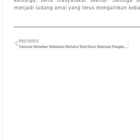
keluarga, serta masyarakat sekitar. Semoga 
menjadi ladang amal yang terus mengalirkan kebai
PREVIOUS
Yamusa Menebar Kebaikan Melalui Distribusi Bantuan Pangan dan Al-Qur’an