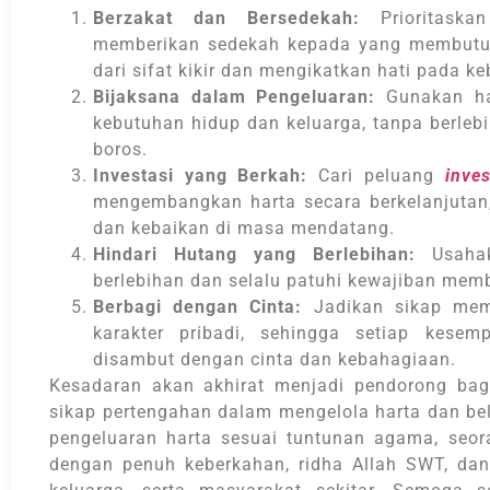
Berzakat dan Bersedekah:
Prioritaska
memberikan sedekah kepada yang membutuh
dari sifat kikir dan mengikatkan hati pada ke
Bijaksana dalam Pengeluaran:
Gunakan ha
kebutuhan hidup dan keluarga, tanpa berle
boros.
Investasi yang Berkah:
Cari peluang
inves
mengembangkan harta secara berkelanjutan
dan kebaikan di masa mendatang.
Hindari Hutang yang Berlebihan:
Usahak
berlebihan dan selalu patuhi kewajiban mem
Berbagi dengan Cinta:
Jadikan sikap memb
karakter pribadi, sehingga setiap kes
disambut dengan cinta dan kebahagiaan.
Kesadaran akan akhirat menjadi pendorong bag
sikap pertengahan dalam mengelola harta dan b
pengeluaran harta sesuai tuntunan agama, seo
dengan penuh keberkahan, ridha Allah SWT, dan