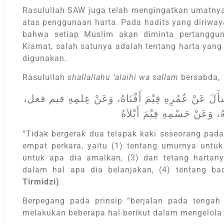
Rasulullah SAW juga telah mengingatkan umatny
atas penggunaan harta. Pada hadits yang diriway
bahwa setiap Muslim akan diminta pertanggun
Kiamat, salah satunya adalah tentang harta yang
digunakan.
Rasulullah
shallallahu ‘alaihi wa sallam
bersabda,
 يُسأَلَ عَنْ عُمُرِهِ فِيْمَ أَفْنَاهُ، وَعَنْ عِلمِهِ فيم فعل
هُ، وَعَنْ جَسْمِهِ فِيْمَ أَبْلاَهُ
“Tidak bergerak dua telapak kaki seseorang pada
empat perkara, yaitu (1) tentang umurnya untuk
untuk apa dia amalkan, (3) dan tetang harta
dalam hal apa dia belanjakan, (4) tentang b
Tirmidzi)
Berpegang pada prinsip “berjalan pada tengah
melakukan beberapa hal berikut dalam mengelola 