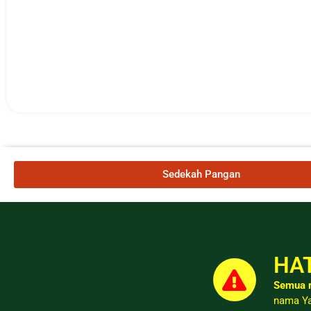
Sedekah Pangan
HAT
Semua r
nama Ya