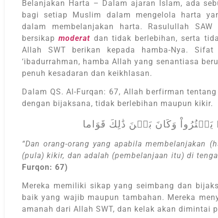
Belanjakan Harta – Dalam ajaran Islam, ada sebu
bagi setiap Muslim dalam mengelola harta yang
dalam membelanjakan harta. Rasulullah SAW 
bersikap
moderat
dan tidak berlebihan, serta ti
Allah SWT berikan kepada hamba-Nya. Sifat i
‘ibadurrahman, hamba Allah yang senantiasa be
penuh kesadaran dan keikhlasan.
Dalam QS. Al-Furqan: 67, Allah berfirman tentan
dengan bijaksana, tidak berlebihan maupun kikir.
“Dan orang-orang yang apabila membelanjakan (har
(pula) kikir, dan adalah (pembelanjaan itu) di ten
Furqon: 67)
Mereka memiliki sikap yang seimbang dan bija
baik yang wajib maupun tambahan. Mereka menya
amanah dari Allah SWT, dan kelak akan dimintai 