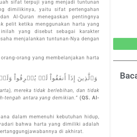
ah sifat terpuji yang menjadi tuntunan
 dimilikinya, yaitu sifat pertengahan
dan Al-Quran menegaskan pentingnya
dak pelit ketika menggunakan harta yang
nilah yang disebut sebagai karakter
rusaha menjalankan tuntunan-Nya dengan
g orang-orang yang membelanjakan harta
Baca
وَٱلَّذِينَ إِذَآ أَنفَقُواْ لَمۡ يُسۡرِفُواْ وَلَمۡ يَقۡتُرُواْ وَكَانَ بَيۡنَ ذَٰلِكَ قَوَاما
ta), mereka tidak berlebihan, dan tidak
gah-tengah antara yang demikian.”
(QS. Al-
ksana dalam memenuhi kebutuhan hidup,
dari bahwa harta yang dimiliki adalah
pertanggungjawabannya di akhirat.