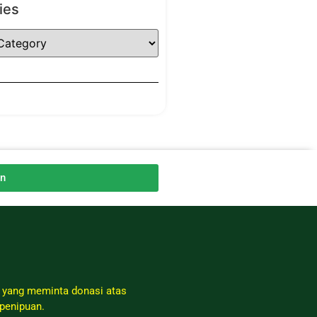
ies
an
 yang meminta donasi atas
penipuan.