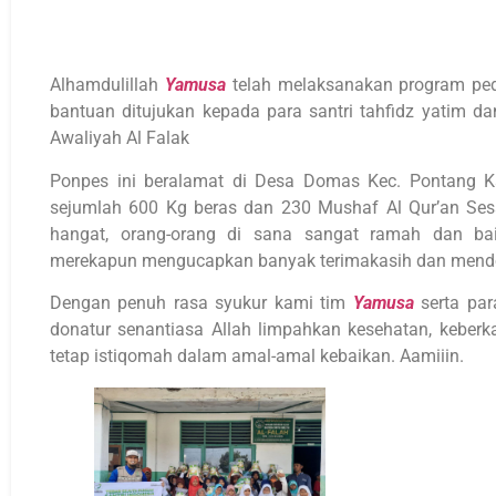
Alhamdulillah
Yamusa
telah melaksanakan program pedul
bantuan ditujukan kepada para santri tahfidz yatim d
Awaliyah Al Falak
Ponpes ini beralamat di Desa Domas Kec. Pontang K
sejumlah 600 Kg beras dan 230 Mushaf Al Qur’an Se
hangat, orang-orang di sana sangat ramah dan baik
merekapun mengucapkan banyak terimakasih dan men
Dengan penuh rasa syukur kami tim
Yamusa
serta par
donatur senantiasa Allah limpahkan kesehatan, keberka
tetap istiqomah dalam amal-amal kebaikan. Aamiiin.