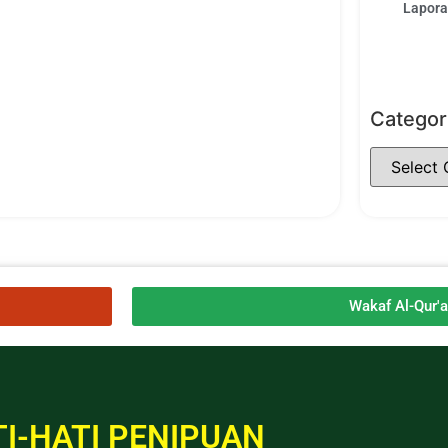
Laporan
Categor
Wakaf Al-Qur'
I-HATI PENIPUAN