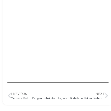
PREVIOUS
NEXT
Yamusa Peduli Pangan untuk Anak-anak Yatim dan Manula Dhuafa Kab. Bogor
Laporan Distribusi Pekan Pertama Bulan November 2022