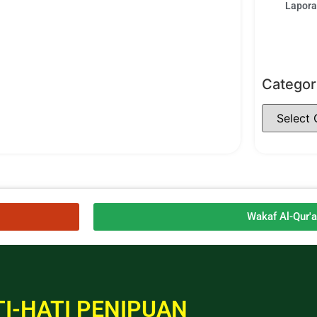
Laporan
Categor
Wakaf Al-Qur'
I-HATI PENIPUAN