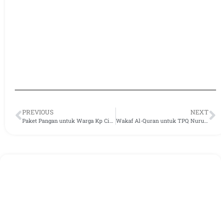
PREVIOUS
NEXT
Paket Pangan untuk Warga Kp Cibunar RT 01/01
Wakaf Al-Quran untuk TPQ Nurul Qolbi di Ciomas Bogor