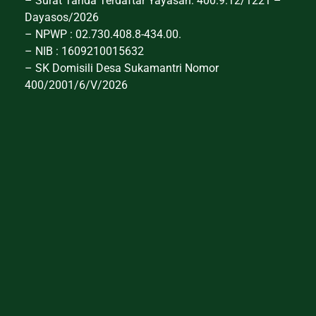
– Surat Tanda Terdaftar Yayasan: 400.9.12/1221 –
Dayasos/2026
– NPWP : 02.730.408.8-434.00.
– NIB : 1609210015632
– SK Domisili Desa Sukamantri Nomor
400/2001/6/V/2026