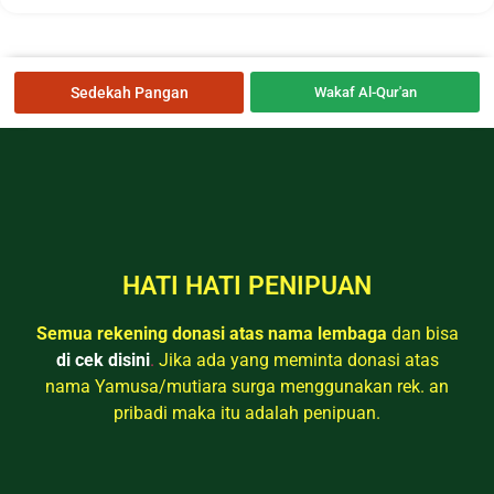
Sedekah Pangan
Wakaf Al-Qur'an
HATI HATI PENIPUAN
Semua rekening donasi atas nama lembaga
dan bisa
di cek disini
.
Jika ada yang meminta donasi atas
nama Yamusa/mutiara surga menggunakan rek. an
pribadi maka itu adalah penipuan.