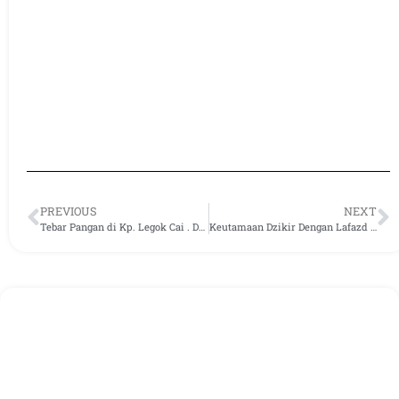
PREVIOUS
NEXT
Tebar Pangan di Kp. Legok Cai . Ds. Gunung Mulya , Kec. Tenjolaya, Kab Bogor (Sabtu 12 November 2016)
Keutamaan Dzikir Dengan Lafazd Lailahaillalloh