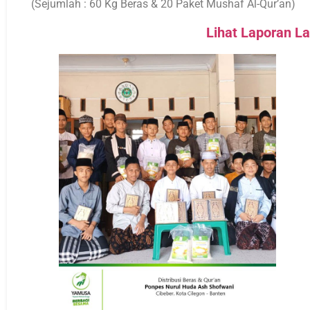
(Sejumlah : 60 Kg Beras & 20 Paket Mushaf Al-Qur’an)
Lihat Laporan La