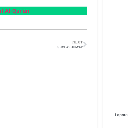
f Al-Qur’an
NEXT
SHOLAT JUM’AT
Laporan