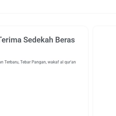
 Terima Sedekah Beras
an Terbaru
,
Tebar Pangan
,
wakaf al qur'an