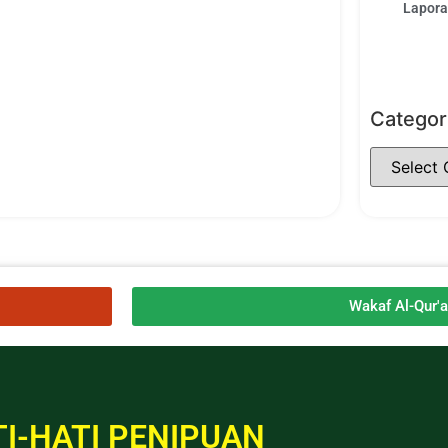
Laporan
Categor
Wakaf Al-Qur'
I-HATI PENIPUAN