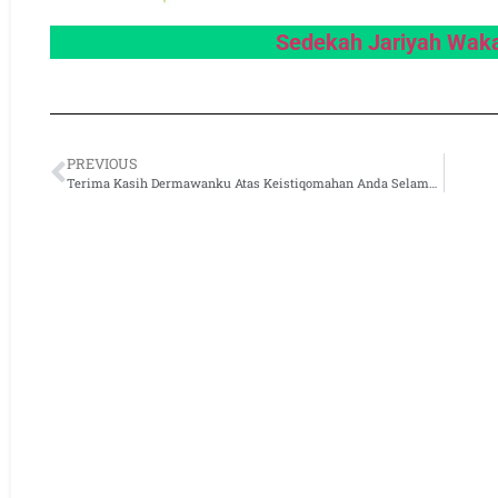
Sedekah Jariyah Waka
PREVIOUS
Terima Kasih Dermawanku Atas Keistiqomahan Anda Selama Bulan Juli 2024