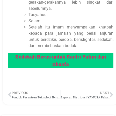
gerakan-gerakannya lebih singkat dari
sebelumnya.
Tasyahud.
Salam.
Setelah itu imam menyampaikan khutbah
kepada para jama’ah yang berisi anjuran
untuk berdzikir, berdo’a, beristighfar, sedekah,
dan membebaskan budak.
Sedekah Beras untuk Santri Yatim dan
Dhuafa
PREVIOUS
NEXT
Pondok Pesantren Teknologi Ibnu Sabil di Serang Banten Terima Tebar Beras YAMUSA
Laporan Distribusi YAMUSA Pekan 1 Agustus 2024