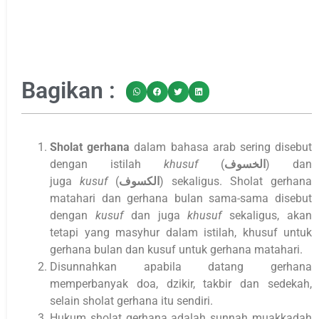
Bagikan :
Sholat gerhana
dalam bahasa arab sering disebut
dengan istilah
khusuf
(
الخسوف
) dan
juga
kusuf
(
الكسوف
) sekaligus. Sholat gerhana
matahari dan gerhana bulan sama-sama disebut
dengan
kusuf
dan juga
khusuf
sekaligus, akan
tetapi yang masyhur dalam istilah, khusuf untuk
gerhana bulan dan kusuf untuk gerhana matahari.
Disunnahkan apabila datang gerhana
memperbanyak doa, dzikir, takbir dan sedekah,
selain sholat gerhana itu sendiri.
Hukum sholat gerhana adalah sunnah muakkadah