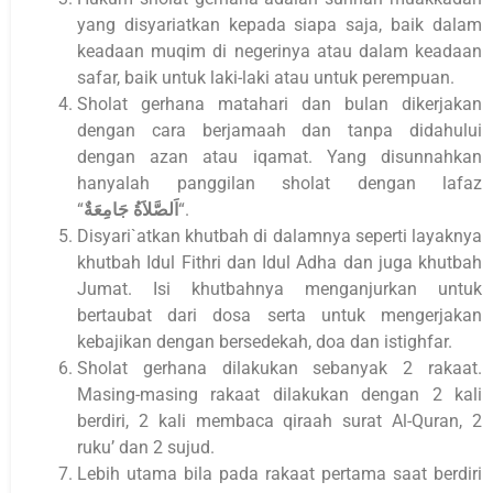
yang disyariatkan kepada siapa saja, baik dalam
keadaan muqim di negerinya atau dalam keadaan
safar, baik untuk laki-laki atau untuk perempuan.
Sholat gerhana matahari dan bulan dikerjakan
dengan cara berjamaah dan tanpa didahului
dengan azan atau iqamat. Yang disunnahkan
hanyalah panggilan sholat dengan lafaz
“
جَامِعَةٌ
اَلصَّلاَةُ
“.
Disyari`atkan khutbah di dalamnya seperti layaknya
khutbah Idul Fithri dan Idul Adha dan juga khutbah
Jumat. Isi khutbahnya menganjurkan untuk
bertaubat dari dosa serta untuk mengerjakan
kebajikan dengan bersedekah, doa dan istighfar.
Sholat gerhana dilakukan sebanyak 2 rakaat.
Masing-masing rakaat dilakukan dengan 2 kali
berdiri, 2 kali membaca qiraah surat Al-Quran, 2
ruku’ dan 2 sujud.
Lebih utama bila pada rakaat pertama saat berdiri