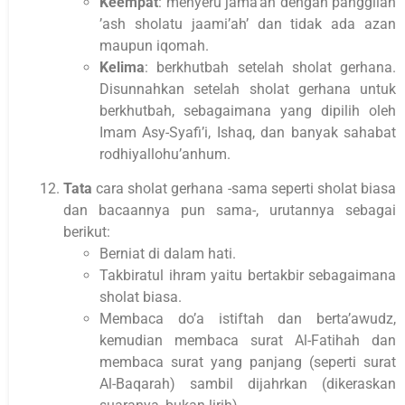
Keempat
: menyeru jama’ah dengan panggilan
’ash sholatu jaami’ah’ dan tidak ada azan
maupun iqomah.
Kelima
: berkhutbah setelah sholat gerhana.
Disunnahkan setelah sholat gerhana untuk
berkhutbah, sebagaimana yang dipilih oleh
Imam Asy-Syafi’i, Ishaq, dan banyak sahabat
rodhiyallohu’anhum.
Tata
cara sholat gerhana -sama seperti sholat biasa
dan bacaannya pun sama-, urutannya sebagai
berikut:
Berniat di dalam hati.
Takbiratul ihram yaitu bertakbir sebagaimana
sholat biasa.
Membaca do’a istiftah dan berta’awudz,
kemudian membaca surat Al-Fatihah dan
membaca surat yang panjang (seperti surat
Al-Baqarah) sambil dijahrkan (dikeraskan