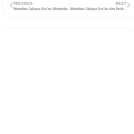
PREVIOUS
NEXT
Menebar Cahaya Qur’an, Menyebar Berkah untuk Negeri
Menebar Cahaya Qur’an dan Berkah Beras, Laporan Distribusi Pekan Keempat September 2025