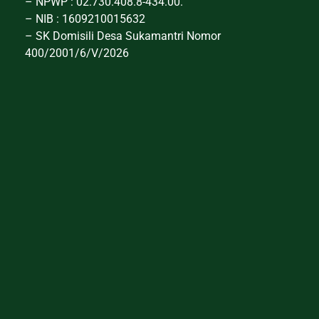
– NPWP : 02.730.408.8-434.00.
– NIB : 1609210015632
– SK Domisili Desa Sukamantri Nomor
400/2001/6/V/2026