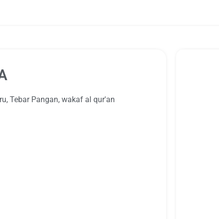
A
ru
,
Tebar Pangan
,
wakaf al qur'an