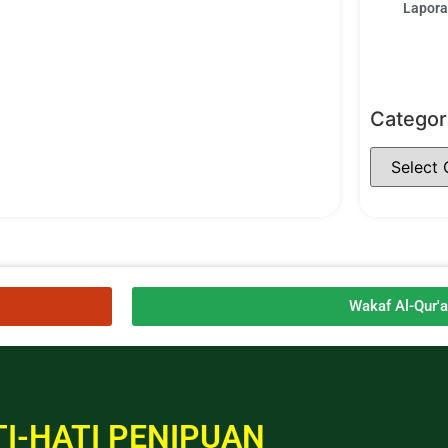
Laporan
Categor
Wakaf Al-Qur'
I-HATI PENIPUAN