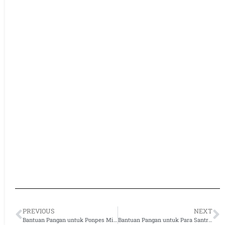
PREVIOUS
NEXT
Bantuan Pangan untuk Ponpes Miftahu Salam Tasikmalaya
Bantuan Pangan untuk Para Santri Ponpes Darul Ulum Tasikmalaya