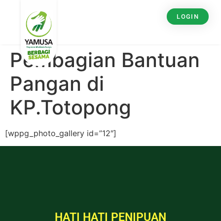
LOGIN
Pembagian Bantuan
Pangan di
KP.Totopong
[wppg_photo_gallery id=”12″]
HATI HATI PENIPUAN