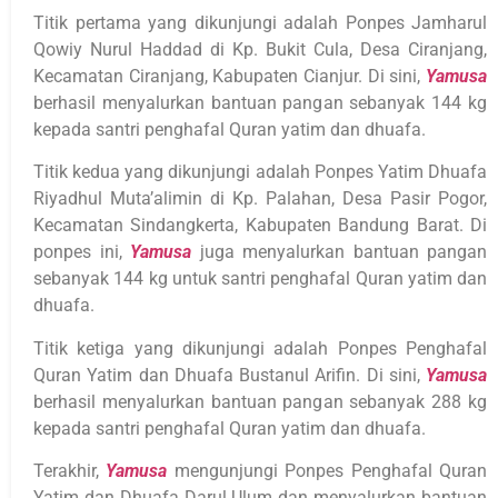
Titik pertama yang dikunjungi adalah Ponpes Jamharul
Qowiy Nurul Haddad di Kp. Bukit Cula, Desa Ciranjang,
Kecamatan Ciranjang, Kabupaten Cianjur. Di sini,
Yamusa
berhasil menyalurkan bantuan pangan sebanyak 144 kg
kepada santri penghafal Quran yatim dan dhuafa.
Titik kedua yang dikunjungi adalah Ponpes Yatim Dhuafa
Riyadhul Muta’alimin di Kp. Palahan, Desa Pasir Pogor,
Kecamatan Sindangkerta, Kabupaten Bandung Barat. Di
ponpes ini,
Yamusa
juga menyalurkan bantuan pangan
sebanyak 144 kg untuk santri penghafal Quran yatim dan
dhuafa.
Titik ketiga yang dikunjungi adalah Ponpes Penghafal
Quran Yatim dan Dhuafa Bustanul Arifin. Di sini,
Yamusa
berhasil menyalurkan bantuan pangan sebanyak 288 kg
kepada santri penghafal Quran yatim dan dhuafa.
Terakhir,
Yamusa
mengunjungi Ponpes Penghafal Quran
Yatim dan Dhuafa Darul Ulum dan menyalurkan bantuan