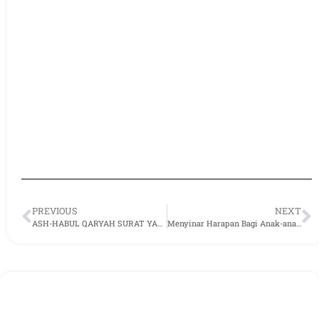
PREVIOUS
NEXT
ASH-HABUL QARYAH SURAT YASIN
Menyinar Harapan Bagi Anak-anak Disabilitas di Bogor dengan 432 Kg Beras