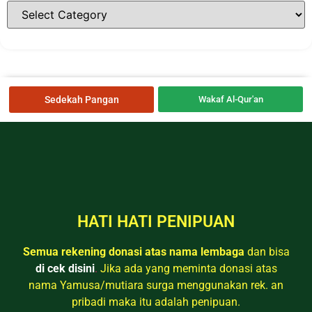
Sedekah Pangan
Wakaf Al-Qur'an
HATI HATI PENIPUAN
Semua rekening donasi atas nama lembaga
dan bisa
di cek disini
.
Jika ada yang meminta donasi atas
nama Yamusa/mutiara surga menggunakan rek. an
pribadi maka itu adalah penipuan.