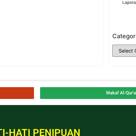
Laporan
Categor
Wakaf Al-Qur'
I-HATI PENIPUAN