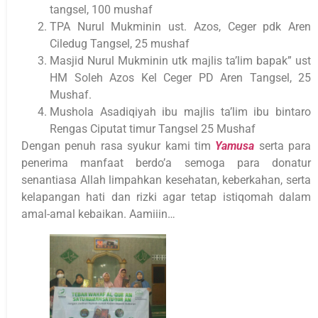
tangsel, 100 mushaf
TPA Nurul Mukminin ust. Azos, Ceger pdk Aren
Ciledug Tangsel, 25 mushaf
Masjid Nurul Mukminin utk majlis ta’lim bapak” ust
HM Soleh Azos Kel Ceger PD Aren Tangsel, 25
Mushaf.
Mushola Asadiqiyah ibu majlis ta’lim ibu bintaro
Rengas Ciputat timur Tangsel 25 Mushaf
Dengan penuh rasa syukur kami tim
Yamusa
serta para
penerima manfaat berdo’a semoga para donatur
senantiasa Allah limpahkan kesehatan, keberkahan, serta
kelapangan hati dan rizki agar tetap istiqomah dalam
amal-amal kebaikan. Aamiiin…