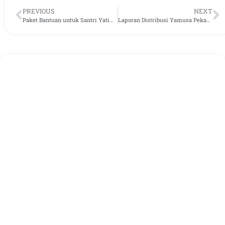
PREVIOUS
NEXT
Paket Bantuan untuk Santri Yatim di Ponpes Miftahul Ulum Kec. Sindangkerta
Laporan Distribusi Yamusa Pekan Kedua Bulan November 2022