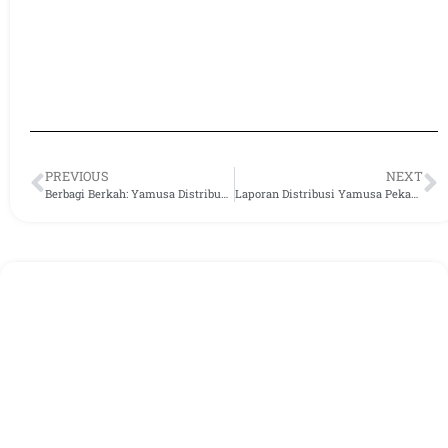
PREVIOUS
NEXT
Berbagi Berkah: Yamusa Distribusikan Bantuan Pangan ke Cianjur dan Bandung Barat
Laporan Distribusi Yamusa Pekan Ke-empat September 2023