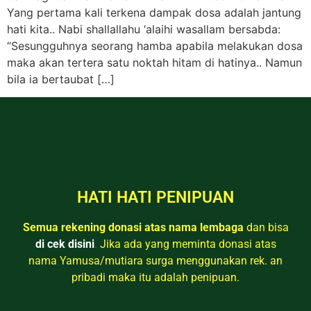
Yang pertama kali terkena dampak dosa adalah jantung
hati kita.. Nabi shallallahu ‘alaihi wasallam bersabda:
“Sesungguhnya seorang hamba apabila melakukan dosa
maka akan tertera satu noktah hitam di hatinya.. Namun
bila ia bertaubat […]
HATI HATI PENIPUAN
Semua rekening donasi atas nama lembaga
dan bisa
di cek disini
.
Jika ada yang meminta donasi atas
nama Yamusa/mutiara surga menggunakan rek. an
pribadi maka itu adalah penipuan.