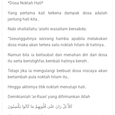
*Dosa Noktah Hati*
Yang pertama kali terkena dampak dosa adalah
jantung hati kita..
Nabi shallallahu ‘alaihi wasallam bersabda:
“Sesungguhnya seorang hamba apabila melakukan
dosa maka akan tertera satu noktah hitam di hatinya..
Namun bila ia bertaubat dan menahan diri dari dosa
itu serta beristighfar, kembali hatinya bersih..
Tetapi jika ia mengulangi berbuat dosa niscaya akan
bertambah pula noktah hitam itu..
Hingga akhirnya titik noktah menutupi hati..
Demikianlah ‘ar-Raan’ yang difirmankan Allah
كَلاَّ بَلْ رَانَ عَلَى قُلُوبِهِمْ مَا كَانُوا يَكْسِبُونَ