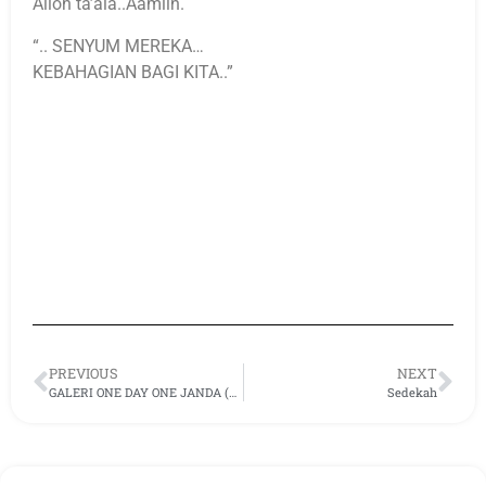
Alloh ta’ala..Aamiin.
“.. SENYUM MEREKA…
KEBAHAGIAN BAGI KITA..”
PREVIOUS
NEXT
GALERI ONE DAY ONE JANDA (ODODJ) YAMUSA.
Sedekah