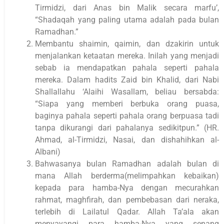
Tirmidzi, dari Anas bin Malik secara marfu’,
“Shadaqah yang paling utama adalah pada bulan
Ramadhan.”
Membantu shaimin, qaimin, dan dzakirin untuk
menjalankan ketaatan mereka. Inilah yang menjadi
sebab ia mendapatkan pahala seperti pahala
mereka. Dalam hadits Zaid bin Khalid, dari Nabi
Shallallahu ‘Alaihi Wasallam, beliau bersabda:
“Siapa yang memberi berbuka orang puasa,
baginya pahala seperti pahala orang berpuasa tadi
tanpa dikurangi dari pahalanya sedikitpun.” (HR.
Ahmad, al-Tirmidzi, Nasai, dan dishahihkan al-
Albani)
Bahwasanya bulan Ramadhan adalah bulan di
mana Allah berderma(melimpahkan kebaikan)
kepada para hamba-Nya dengan mecurahkan
rahmat, maghfirah, dan pembebasan dari neraka,
terlebih di Lailatul Qadar. Allah Ta’ala akan
menyayangi para hamba-Nya yang senang