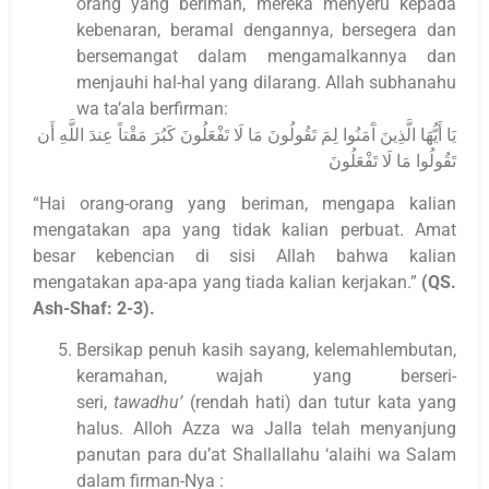
orang yang beriman, mereka menyeru kepada
kebenaran, beramal dengannya, bersegera dan
bersemangat dalam mengamalkannya dan
menjauhi hal-hal yang dilarang. Allah subhanahu
wa ta’ala berfirman:
يَا أَيُّهَا الَّذِينَ آَمَنُوا لِمَ تَقُولُونَ مَا لَا تَفْعَلُونَ كَبُرَ مَقْتاً عِندَ اللَّهِ أَن
تَقُولُوا مَا لَا تَفْعَلُونَ
“Hai orang-orang yang beriman, mengapa kalian
mengatakan apa yang tidak kalian perbuat. Amat
besar kebencian di sisi Allah bahwa kalian
mengatakan apa-apa yang tiada kalian kerjakan.”
(QS.
Ash-Shaf: 2-3).
Bersikap penuh kasih sayang, kelemahlembutan,
keramahan, wajah yang berseri-
seri,
tawadhu’
(rendah hati) dan tutur kata yang
halus. Alloh Azza wa Jalla telah menyanjung
panutan para du’at Shallallahu ‘alaihi wa Salam
dalam firman-Nya :