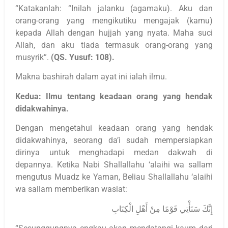
“Katakanlah: “Inilah jalanku (agamaku). Aku dan
orang-orang yang mengikutiku mengajak (kamu)
kepada Allah dengan hujjah yang nyata. Maha suci
Allah, dan aku tiada termasuk orang-orang yang
musyrik”.
(QS. Yusuf: 108).
Makna bashirah dalam ayat ini ialah ilmu.
Kedua: Ilmu tentang keadaan orang yang hendak
didakwahinya.
Dengan mengetahui keadaan orang yang hendak
didakwahinya, seorang da’i sudah mempersiapkan
dirinya untuk menghadapi medan dakwah di
depannya. Ketika Nabi Shallallahu ‘alaihi wa sallam
mengutus Muadz ke Yaman, Beliau Shallallahu ‘alaihi
wa sallam memberikan wasiat:
إِنَّكَ سَتَأْتِي قَوْمًا مِنْ أَهْلِ الْكِتَابِ