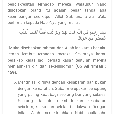
pendiskreditan terhadap mereka, walaupun yang
diucapkan orang itu adalah benar tanpa ada
kebimbangan sedikitpun. Alloh Subhanahu wa Ta’ala
berfirman kepada Nabi-Nya yang mulia :
فَبِمَا رَحْمَةٍ مِّنَ اللّهِ لِنتَ لَهُمْ وَلَوْ كُنتَ فَظًّا غَلِيظَ الْقَلْبِ
لاَنفَضُّواْ مِنْ حَوْلِكَ
“Maka disebabkan rahmat dari Allah-lah kamu berlaku
lemah lembut terhadap mereka. Sekiranya kamu
bersikap keras lagi berhati kasar, tentulah mereka
menjauhkan diri dari sekelilingmu.”
(QS Ali ’Imran :
159).
Menghiasi dirinya dengan kesabaran dan bukan
dengan kemarahan. Sabar merupakan penopang
yang paling kuat bagi seorang Dai yang sukses.
Seorang Dai itu membutuhkan kesabaran
sebelum, ketika dan setelah berdakwah. Dengan
inilah Allah memerintahkan Nabi shallallahu