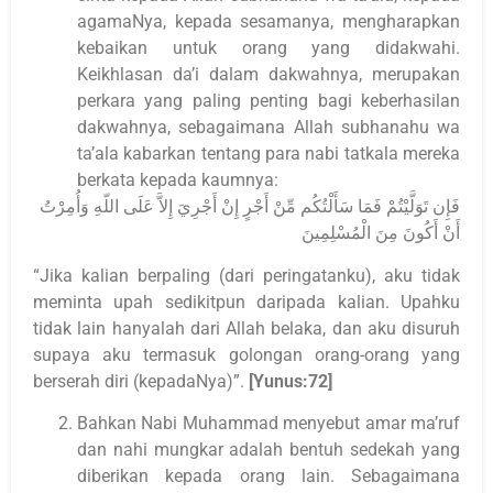
agamaNya, kepada sesamanya, mengharapkan
kebaikan untuk orang yang didakwahi.
Keikhlasan da’i dalam dakwahnya, merupakan
perkara yang paling penting bagi keberhasilan
dakwahnya, sebagaimana Allah subhanahu wa
ta’ala kabarkan tentang para nabi tatkala mereka
berkata kepada kaumnya:
فَإِن تَوَلَّيْتُمْ فَمَا سَأَلْتُكُم مِّنْ أَجْرٍ إِنْ أَجْرِيَ إِلاَّ عَلَى اللّهِ وَأُمِرْتُ
أَنْ أَكُونَ مِنَ الْمُسْلِمِينَ
“Jika kalian berpaling (dari peringatanku), aku tidak
meminta upah sedikitpun daripada kalian. Upahku
tidak lain hanyalah dari Allah belaka, dan aku disuruh
supaya aku termasuk golongan orang-orang yang
berserah diri (kepadaNya)”.
[Yunus:72]
Bahkan Nabi Muhammad menyebut amar ma’ruf
dan nahi mungkar adalah bentuh sedekah yang
diberikan kepada orang lain. Sebagaimana