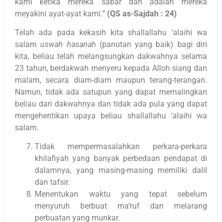
kami ketika mereka sabar dan adalah mereka
meyakini ayat-ayat kami.”
(QS as-Sajdah : 24)
Telah ada pada kekasih kita shallallahu ‘alaihi wa
salam
uswah hasanah
(panutan yang baik) bagi diri
kita, beliau telah melangsungkan dakwahnya selama
23 tahun, berdakwah menyeru kepada Alloh siang dan
malam, secara diam-diam maupun terang-terangan.
Namun, tidak ada satupun yang dapat memalingkan
beliau dari dakwahnya dan tidak ada pula yang dapat
mengehentikan upaya beliau shallallahu ‘alaihi wa
salam.
Tidak mempermasalahkan perkara-perkara
khilafiyah yang banyak perbedaan pendapat di
dalamnya, yang masing-masing memiliki dalil
dan tafsir.
Menentukan waktu yang tepat sebelum
menyuruh berbuat ma’ruf dan melarang
perbuatan yang munkar.