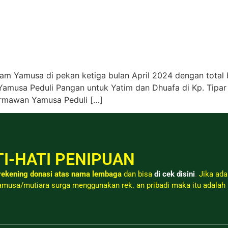
ogram Yamusa di pekan ketiga bulan April 2024 dengan total
amusa Peduli Pangan untuk Yatim dan Dhuafa di Kp. Tipar
rmawan Yamusa Peduli […]
I-HATI PENIPUAN
ekening donasi atas nama lembaga
dan bisa
di cek disini
.
Jika ada
musa/mutiara surga menggunakan rek. an pribadi maka itu adalah 