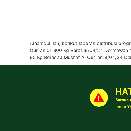
Alhamdullilah, berikut laporan distribusi pr
Qur`an :.1. 300 Kg Beras19/04/24 Dermawan Y
90 Kg Beras20 Mushaf Al Qur`an19/04/24 De
HAT
Semua r
nama Ya