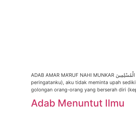
ADAB AMAR MA’RUF NAHI MUNKAR فَإِن تَوَلَّيْتُمْ فَمَا سَأَلْتُكُم مِّنْ أَجْرٍ إِنْ أَجْرِيَ إِلاَّ عَلَى اللّهِ وَأُمِرْتُ أَنْ أَكُونَ مِنَ الْمُسْلِمِينَ “Jika kalian berpaling (dari
peringatanku), aku tidak meminta upah sediki
Adab Menuntut Ilmu