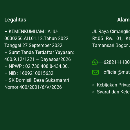
Legalitas
Alam
– KEMENKUMHAM : AHU-
Jl. Raya Cimangl
0030256.AH.01.12.Tahun 2022
Rt.05 Rw. 01, Ke
Tanggal 27 September 2022
Tamansari Bogor 
– Surat Tanda Terdaftar Yayasan:
400.9.12/1221 – Dayasos/2026
6282111100
– NPWP : 02.730.408.8-434.00.
official@mut
– NIB : 1609210015632
– SK Domisili Desa Sukamantri
Kebijakan Priva
Nomor 400/2001/6/V/2026
Syarat dan Ket