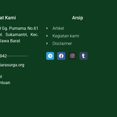
at Kami
Arsip
id Gg. Purnama No.61
Artikel
l. Sukamantri, Kec.
Kegiatan kami
Jawa Barat
Disclaimer
042
iarasurga.org
si
entuan