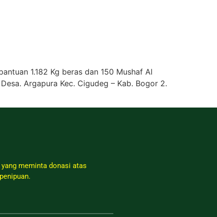
 bantuan 1.182 Kg beras dan 150 Mushaf Al
 Desa. Argapura Kec. Cigudeg – Kab. Bogor 2.
 yang meminta donasi atas
penipuan.