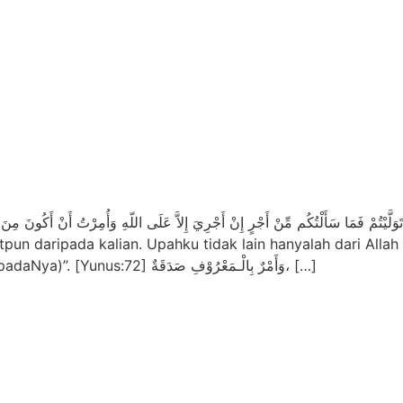
tpun daripada kalian. Upahku tidak lain hanyalah dari Alla
golongan orang-orang yang berserah diri (kepadaNya)”. [Yunus:72] وَأَمْرٌ بِالْـمَعْرُوْفِ صَدَقَةٌ، […]