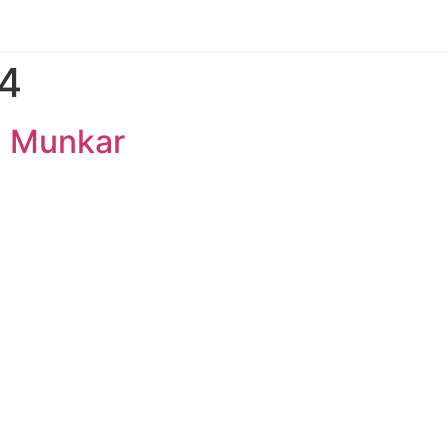
24
i Munkar