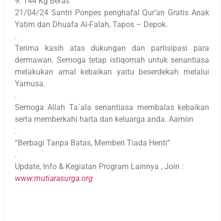
9. 144 Kg Beras
21/04/24 Santri Ponpes penghafal Qur’an Gratis Anak
Yatim dan Dhuafa Al-Falah, Tapos – Depok.
.
Terima kasih atas dukungan dan partisipasi para
dermawan. Semoga tetap istiqomah untuk senantiasa
melakukan amal kebaikan yaitu beserdekah melalui
Yamusa.
.
Semoga Allah Ta`ala senantiasa membalas kebaikan
serta memberkahi harta dan keluarga anda. Aamiin
.
“Berbagi Tanpa Batas, Memberi Tiada Henti”
.
Update, Info & Kegiatan Program Lainnya , Join :
www.mutiarasurga.org