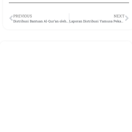
PREVIOUS
NEXT
Distribusi Bantuan Al-Qur’an oleh Yamusa ke Ponpes Putri Nurona Kuningan Jabar
Laporan Distribusi Yamusa Pekan Keempat Januari 2024