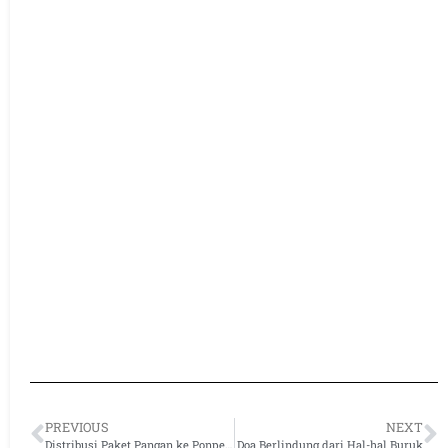
PREVIOUS
NEXT
Distribusi Paket Pangan ke Ponpes Yatim Darut Taufiq Ar-Rahman
Doa Berlindung dari Hal-hal Buruk