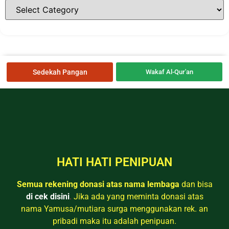
Sedekah Pangan
Wakaf Al-Qur'an
HATI HATI PENIPUAN
Semua rekening donasi atas nama lembaga
dan bisa
di cek disini
.
Jika ada yang meminta donasi atas
nama Yamusa/mutiara surga menggunakan rek. an
pribadi maka itu adalah penipuan.