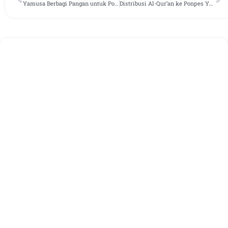
Yamusa Berbagi Pangan untuk Ponpes Yatim Nurul Huda
Distribusi Al-Qur’an ke Ponpes Yatim Darul Ibtida’