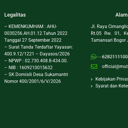
Legalitas
Alam
– KEMENKUMHAM : AHU-
Jl. Raya Cimangl
0030256.AH.01.12.Tahun 2022
Rt.05 Rw. 01, Ke
Tanggal 27 September 2022
Tamansari Bogor 
– Surat Tanda Terdaftar Yayasan:
400.9.12/1221 – Dayasos/2026
6282111100
– NPWP : 02.730.408.8-434.00.
official@mut
– NIB : 1609210015632
– SK Domisili Desa Sukamantri
Kebijakan Priva
Nomor 400/2001/6/V/2026
Syarat dan Ket