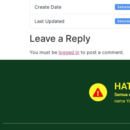
Create Date
Saturda
Last Updated
Saturda
Leave a Reply
You must be
logged in
to post a comment.
HAT
Semua r
nama Ya