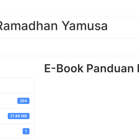
 Ramadhan Yamusa
E-Book Panduan
204
21.88 MB
1