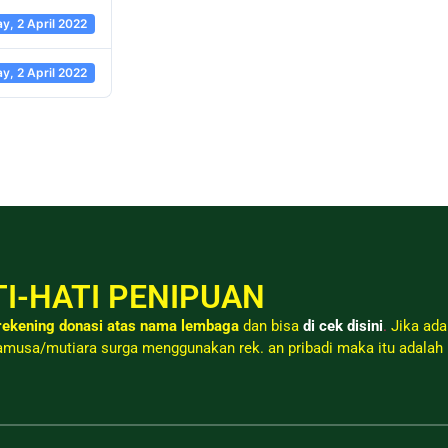
y, 2 April 2022
y, 2 April 2022
I-HATI PENIPUAN
ekening donasi atas nama lembaga
dan bisa
di cek disini
.
Jika ada
musa/mutiara surga menggunakan rek. an pribadi maka itu adalah 