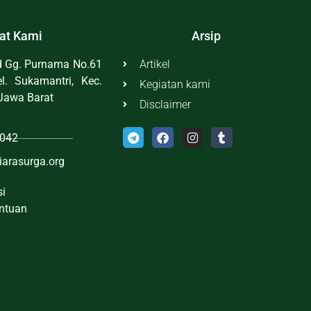
at Kami
Arsip
id Gg. Purnama No.61
Artikel
l. Sukamantri, Kec.
Kegiatan kami
Jawa Barat
Disclaimer
042
iarasurga.org
si
entuan