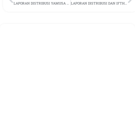
LAPORAN DISTRIBUSI YAMUSA PEKAN KE IV, FEBRUARI 2025
LAPORAN DISTRIBUSI DAN IFTHOR BUKA PUASA YAMUSA PEKAN II BULAN MARET 2025