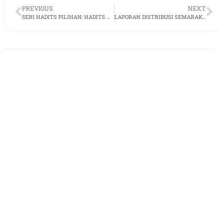
PREVIOUS
NEXT
SERI HADITS PILIHAN: HADITS KEDUA PULUH
LAPORAN DISTRIBUSI SEMARAK BERKAH RAMADHAN 1445 H, Pekan II Ramadhan/Maret 2024