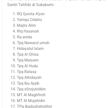
Santri Tahfidz di Sukabumi :
RQ Qurota A’yun
Yamqu Cidahu
Majlis Alim
Rtq Hasanah
Rq anida
Tpq Nawarul umah
Hidayatul Islam
Tpq Al Ghisa
Tpq Maryam
Tpq Al Huda
Tpq Batasa
Tpq Alhidayah
Tpq Ibu Ajaib
Tpq sSrojutolibin
MT Al Maghfiroh
MT Al Mujahidin
TPq Ibadushsholihin