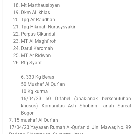
Mt Marthausibyan
Dkm Al Ikhlas
Tpq Ar Raudhah
Tpq Hikmah Nurusysyakir
Perpus Cikundul
MT Al Maghfiroh
Darul Karomah
MT Ar Ridwan
Rtq Syarif
6. 330 Kg Beras
50 Mushaf Al Qur`an
10 Kg kurma
16/04/23 60 Difabel (anak-anak berkebutuhan
khusus) Komunitas Ash Shobirin Tanah Sareal
Bogor
7. 15 mushaf Al Qur`an
17/04/23 Yayasan Rumah Al-Qur’an di Jln. Mawar, No. 99