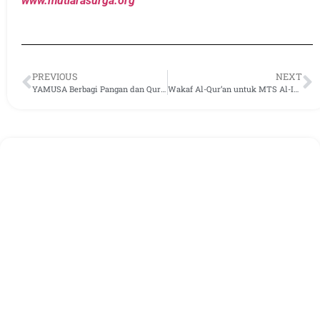
www.mutiarasurga.org
PREVIOUS
NEXT
YAMUSA Berbagi Pangan dan Quran untuk Mereka yang Membutuhkan di Ciawi
Wakaf Al-Qur’an untuk MTS Al-Ikhlas Kertaharja Pangandaran