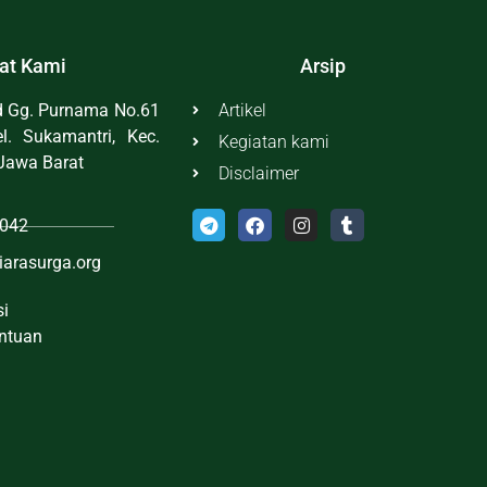
at Kami
Arsip
id Gg. Purnama No.61
Artikel
l. Sukamantri, Kec.
Kegiatan kami
Jawa Barat
Disclaimer
042
iarasurga.org
si
entuan