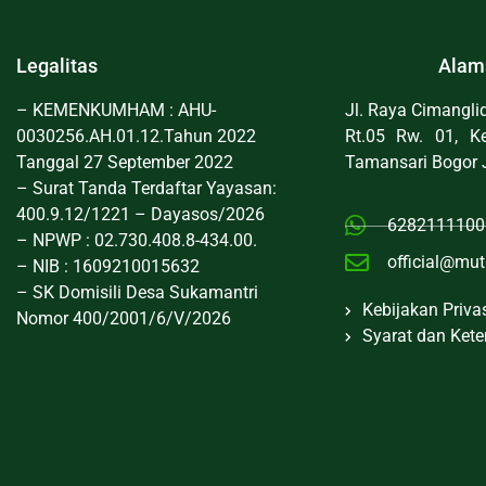
Legalitas
Alam
– KEMENKUMHAM : AHU-
Jl. Raya Cimangl
0030256.AH.01.12.Tahun 2022
Rt.05 Rw. 01, Ke
Tanggal 27 September 2022
Tamansari Bogor 
– Surat Tanda Terdaftar Yayasan:
400.9.12/1221 – Dayasos/2026
6282111100
– NPWP : 02.730.408.8-434.00.
official@mut
– NIB : 1609210015632
– SK Domisili Desa Sukamantri
Kebijakan Priva
Nomor 400/2001/6/V/2026
Syarat dan Ket