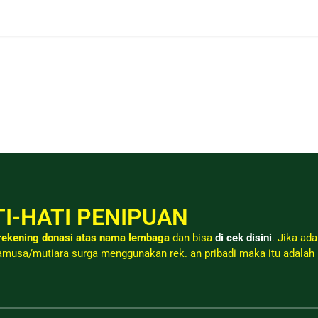
I-HATI PENIPUAN
ekening donasi atas nama lembaga
dan bisa
di cek disini
.
Jika ada
musa/mutiara surga menggunakan rek. an pribadi maka itu adalah 