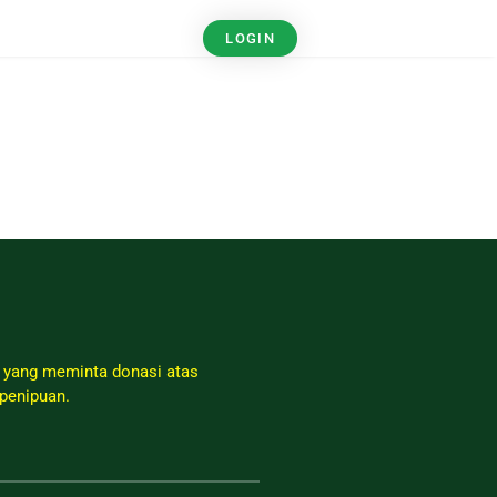
LOGIN
 yang meminta donasi atas
penipuan.